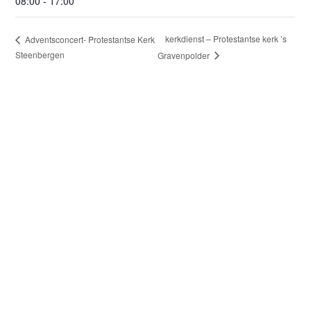
08:00 - 17:00
kerkdienst – Protestantse kerk ’s
Adventsconcert- Protestantse Kerk
Steenbergen
Gravenpolder