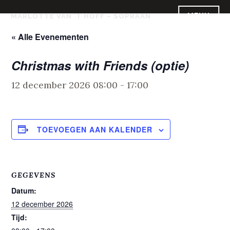
Skip
MENU
MARLOTTE VAN ’T HOFF – SOPRAAN
to
content
« Alle Evenementen
Christmas with Friends (optie)
12 december 2026 08:00
-
17:00
TOEVOEGEN AAN KALENDER
GEGEVENS
Datum:
12 december 2026
Tijd: