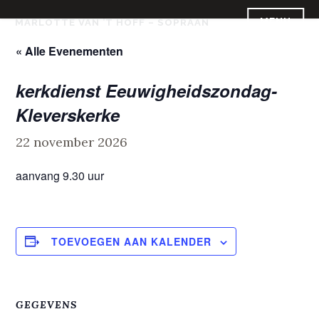
Skip
MENU
MARLOTTE VAN ’T HOFF – SOPRAAN
to
content
« Alle Evenementen
kerkdienst Eeuwigheidszondag-
Kleverskerke
22 november 2026
aanvang 9.30 uur
TOEVOEGEN AAN KALENDER
GEGEVENS