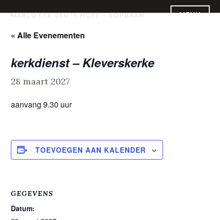
Skip
MENU
MARLOTTE VAN ’T HOFF – SOPRAAN
to
content
« Alle Evenementen
kerkdienst – Kleverskerke
28 maart 2027
aanvang 9.30 uur
TOEVOEGEN AAN KALENDER
GEGEVENS
Datum: