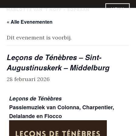
Skip
MENU
MARLOTTE VAN ’T HOFF – SOPRAAN
to
content
« Alle Evenementen
Dit evenement is voorbij.
Leçons de Ténèbres – Sint-
Augustinuskerk – Middelburg
28 februari 2026
Leçons de Ténèbres
Passiemuziek van Colonna, Charpentier,
Delalande en Fiocco