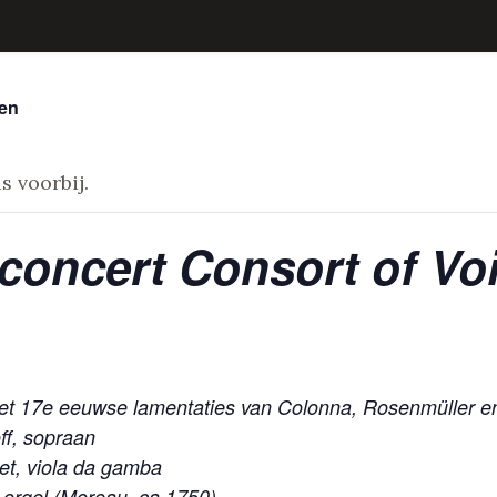
ten
s voorbij.
concert Consort of Vo
et 17e eeuwse lamentaties van Colonna, Rosenmüller 
ff, sopraan
iet, viola da gamba
, orgel (Moreau, ca 1750)