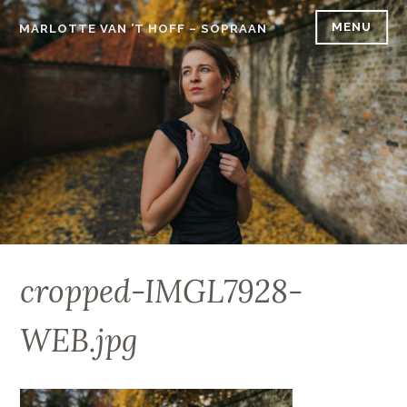
Skip
MENU
MARLOTTE VAN ’T HOFF – SOPRAAN
to
content
cropped-IMGL7928-
WEB.jpg