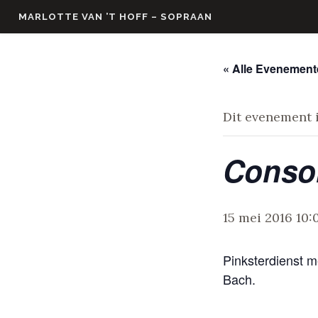
Skip
MARLOTTE VAN ’T HOFF – SOPRAAN
to
content
« Alle Evenemen
Dit evenement i
Consor
15 mei 2016 10:
Pinksterdienst m
Bach.