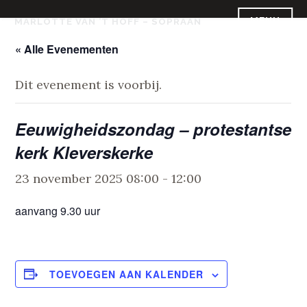
Skip
MENU
MARLOTTE VAN ’T HOFF – SOPRAAN
to
content
« Alle Evenementen
Dit evenement is voorbij.
Eeuwigheidszondag – protestantse
kerk Kleverskerke
23 november 2025 08:00
-
12:00
aanvang 9.30 uur
TOEVOEGEN AAN KALENDER