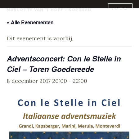
Skip
MENU
MARLOTTE VAN ’T HOFF – SOPRAAN
to
content
« Alle Evenementen
Dit evenement is voorbij.
Adventsconcert: Con le Stelle in
Ciel – Toren Goedereede
8 december 2017 20:00
-
22:00