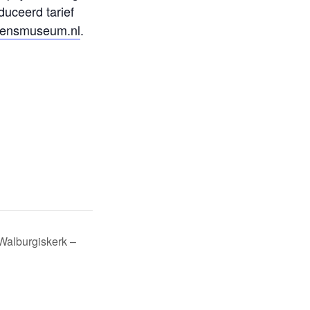
duceerd tarief
gensmuseum.nl
.
Walburgiskerk –