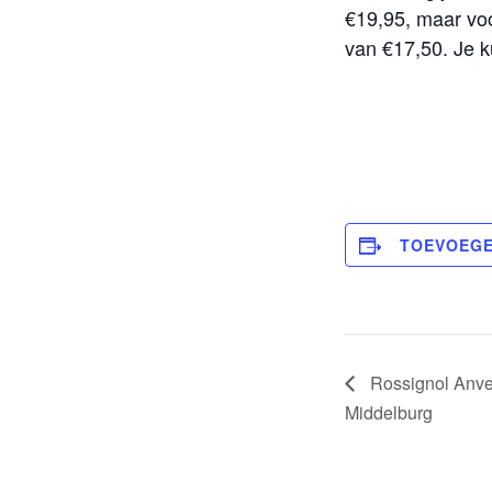
€19,95, maar voo
van €17,50. Je k
TOEVOEGE
Rossignol Anver
Middelburg