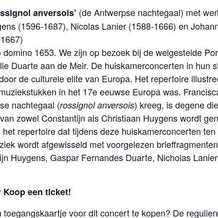
(de Antwerpse nachtegaal) met wer
signol anversois’
gens (1596-1687), Nicolas Lanier (1588-1666) en Johan
-1667)
 domino 1653. We zijn op bezoek bij de welgestelde Po
lie Duarte aan de Meir. De huiskamerconcerten in hun s
oor de culturele elite van Europa. Het repertoire illustr
 muziekstukken in het 17e eeuwse Europa was. Francisc
se nachtegaal (
) kreeg, is degene die
rossignol anversois
 van zowel Constantijn als Christiaan Huygens wordt g
in het repertoire dat tijdens deze huiskamerconcerten te
ziek wordt afgewisseld met voorgelezen brieffragmente
ijn Huygens, Gaspar Fernandes Duarte, Nicholas Lanier
n? Koop een ticket!
toegangskaartje voor dit concert te kopen? De reguliere