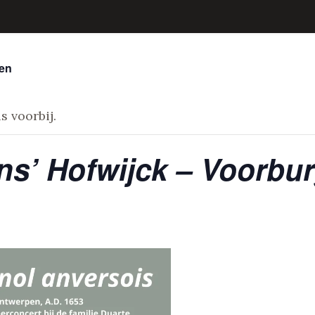
ten
s voorbij.
s’ Hofwijck – Voorbu