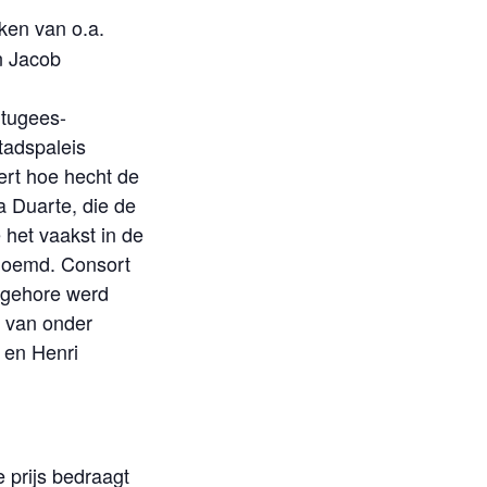
ken van o.a.
n Jacob
rtugees-
tadspaleis
eert hoe hecht de
a Duarte, die de
 het vaakst in de
enoemd. Consort
n gehore werd
n van onder
 en Henri
 prijs bedraagt