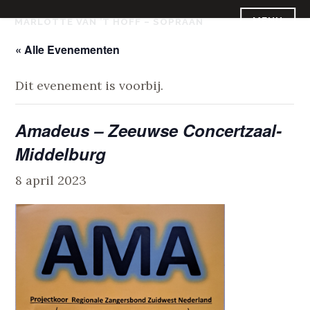
Skip
MENU
MARLOTTE VAN ’T HOFF – SOPRAAN
to
content
« Alle Evenementen
Dit evenement is voorbij.
Amadeus – Zeeuwse Concertzaal-
Middelburg
8 april 2023