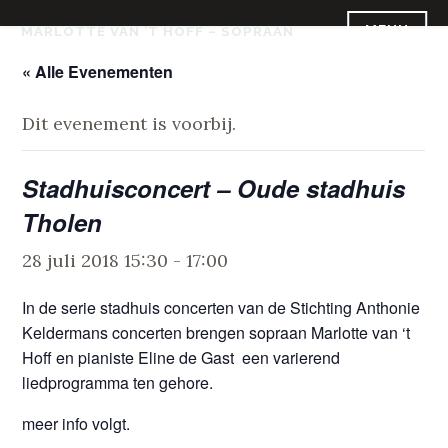
Skip
MENU
MARLOTTE VAN ’T HOFF – SOPRAAN
to
content
« Alle Evenementen
Dit evenement is voorbij.
Stadhuisconcert – Oude stadhuis
Tholen
28 juli 2018 15:30
-
17:00
In de serie stadhuis concerten van de Stichting Anthonie
Keldermans concerten brengen sopraan Marlotte van ‘t
Hoff en pianiste Eline de Gast een varierend
liedprogramma ten gehore.
meer info volgt.