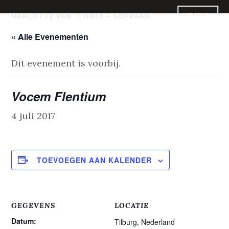
Skip
MENU
MARLOTTE VAN ’T HOFF – SOPRAAN
to
content
« Alle Evenementen
Dit evenement is voorbij.
Vocem Flentium
4 juli 2017
TOEVOEGEN AAN KALENDER
GEGEVENS
LOCATIE
Datum:
Tilburg
,
Nederland