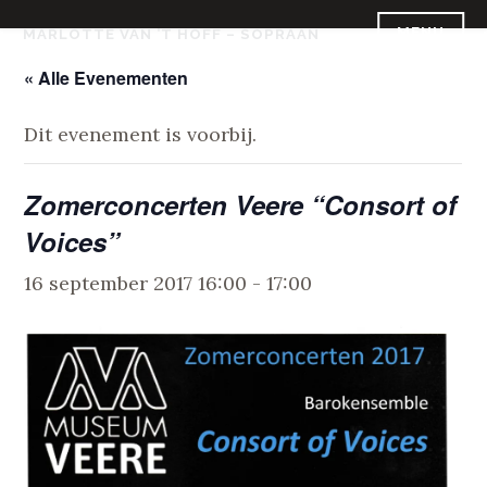
Skip
MENU
MARLOTTE VAN ’T HOFF – SOPRAAN
to
content
« Alle Evenementen
Dit evenement is voorbij.
Zomerconcerten Veere “Consort of
Voices”
16 september 2017 16:00
-
17:00