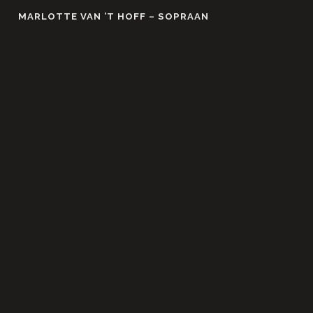
Skip
MARLOTTE VAN ’T HOFF – SOPRAAN
to
content